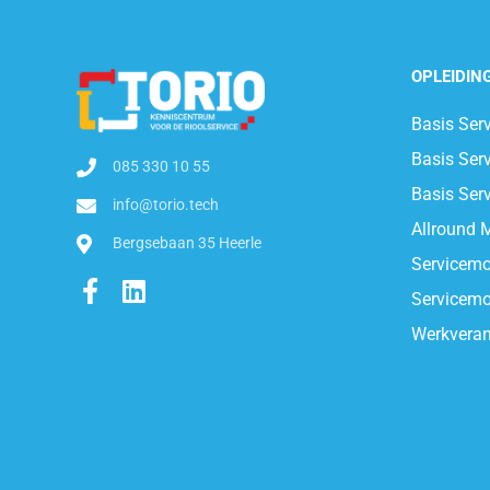
OPLEIDIN
Basis Serv
Basis Serv
085 330 10 55
Basis Serv
info@torio.tech
Allround M
Bergsebaan 35 Heerle
Servicemon
Servicemon
Werkveran