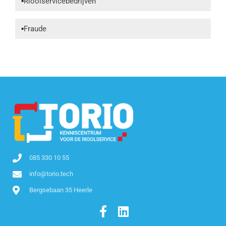
Rioolservicebedrijven
Fraude
085 330 10 55
info@torio.tech
Bergsebaan 35 Heerle